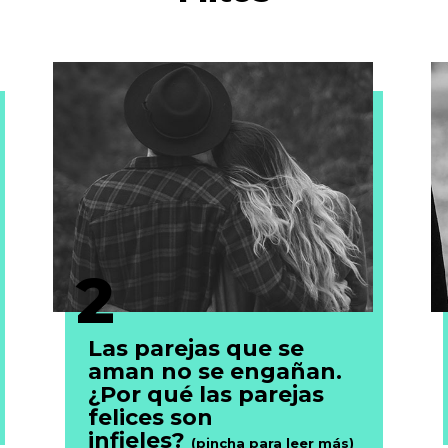
2
Las parejas que se
aman no se engañan.
¿Por qué las parejas
felices son
infieles?
(pincha para leer más)